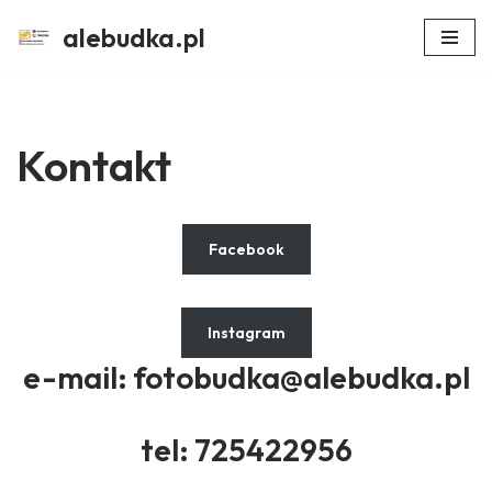
alebudka.pl
Przejdź
do
treści
Kontakt
Facebook
Instagram
e-mail: fotobudka@alebudka.pl
tel: 725422956